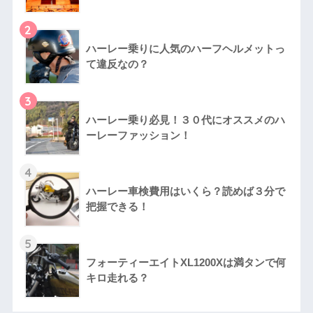
2
ハーレー乗りに人気のハーフヘルメットっ
て違反なの？
3
ハーレー乗り必見！３０代にオススメのハ
ーレーファッション！
4
ハーレー車検費用はいくら？読めば３分で
把握できる！
5
フォーティーエイトXL1200Xは満タンで何
キロ走れる？